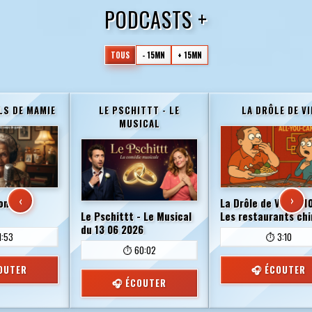
PODCASTS +
TOUS
- 15MN
+ 15MN
LS DE MAMIE
LE PSCHITTT - LE
LA DRÔLE DE VI
MUSICAL
‹
›
omir
La Drôle de Vie - 010
Le Pschittt - Le Musical
Les restaurants chi
du 13 06 2026
1:53
⏱️ 3:10
⏱️ 60:02
OUTER
🎧 ÉCOUTER
🎧 ÉCOUTER