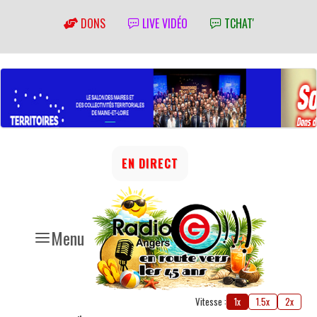
DONS
LIVE VIDÉO
TCHAT'
EN DIRECT
Menu
Vitesse :
1x
1.5x
2x