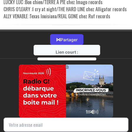
LUCKY LUC :Bon chien/TERRE A PIE chez Imago records
CHRIS O’LEARY :I cry at night/THE HARD LINE chez Alligator records
ALLY VENABLE :Texas louisiana/REAL GONE chez Ruf records
⋈
Partager
Lien court :
https://radio-g.fr?14473
⧉