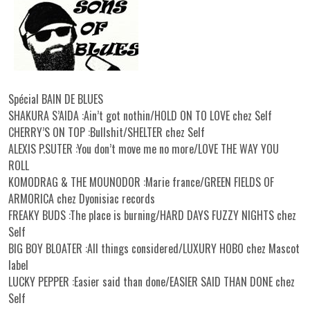
Spécial BAIN DE BLUES
SHAKURA S’AIDA :Ain’t got nothin/HOLD ON TO LOVE chez Self
CHERRY’S ON TOP :Bullshit/SHELTER chez Self
ALEXIS P.SUTER :You don’t move me no more/LOVE THE WAY YOU
ROLL
KOMODRAG & THE MOUNODOR :Marie france/GREEN FIELDS OF
ARMORICA chez Dyonisiac records
FREAKY BUDS :The place is burning/HARD DAYS FUZZY NIGHTS chez
Self
BIG BOY BLOATER :All things considered/LUXURY HOBO chez Mascot
label
LUCKY PEPPER :Easier said than done/EASIER SAID THAN DONE chez
Self