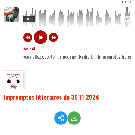
1
|
0
|
0
|
1
00:00
00:05
Radio G!
vous allez écouter un podcast Radio G! : Impromptus litter
Impromptus litteraires du 30 11 2024