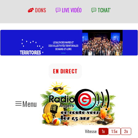
DONS
LIVE VIDÉO
TCHAT'
EN DIRECT
Menu
Vitesse :
1x
1.5x
2x