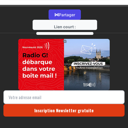
⋈
Partager
Lien court :
https://radio-g.fr?16108
⧉
Inscription Newsletter gratuite