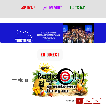
DONS
LIVE VIDÉO
TCHAT'
EN DIRECT
Menu
Vitesse :
1x
1.5x
2x