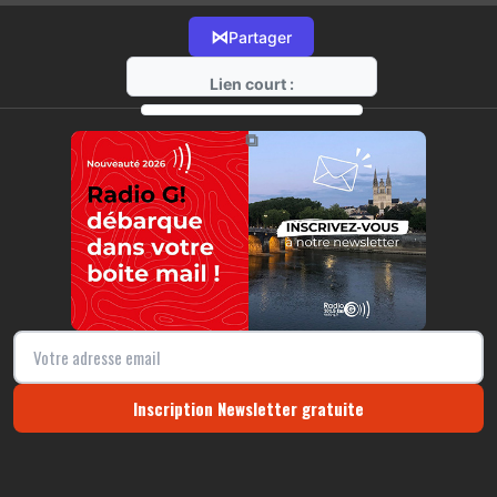
⋈
Partager
Lien court :
https://radio-g.fr?16766
⧉
Inscription Newsletter gratuite