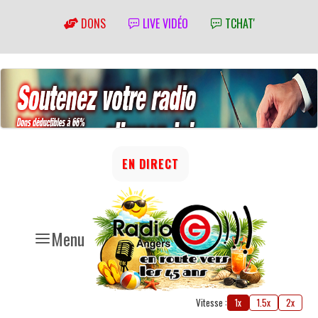
DONS
LIVE VIDÉO
TCHAT'
EN DIRECT
Menu
Vitesse :
1x
1.5x
2x