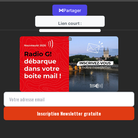
⋈
Partager
Lien court :
https://radio-g.fr?17032
⧉
Inscription Newsletter gratuite