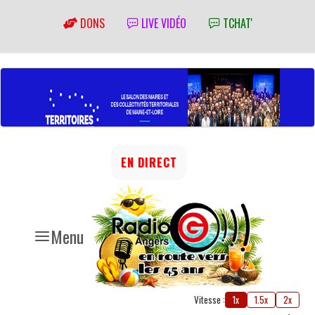
DONS
LIVE VIDÉO
TCHAT'
EN DIRECT
Menu
Vitesse :
1x
1.5x
2x