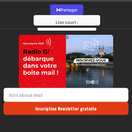
⋈
Partager
Lien court :
https://radio-g.fr?17143
⧉
Inscription Newsletter gratuite