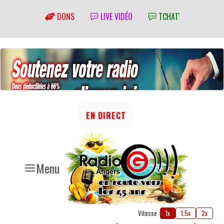
DONS
LIVE VIDÉO
TCHAT'
EN DIRECT
Menu
Vitesse :
1x
1.5x
2x