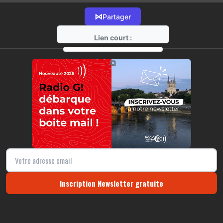
⋈
Partager
Lien court :
https://radio-g.fr?17418
⧉
Inscription Newsletter gratuite