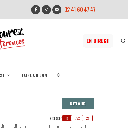
02 41 60 47 47
EN DIRECT
IST
FAIRE UN DON
RETOUR
Vitesse :
1x
1.5x
2x