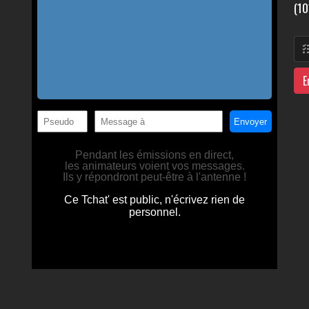
(10
E