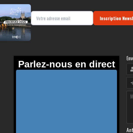
Inscription News
Env
Ant