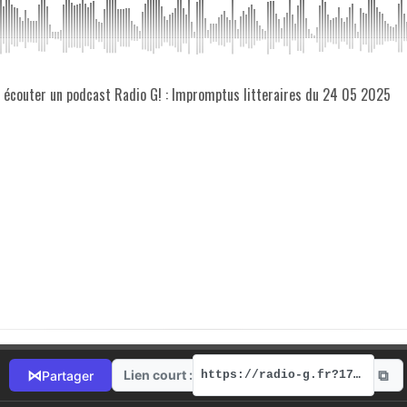
z écouter un podcast Radio G! : Impromptus litteraires du 24 05 2025
⧉
⋈
Lien court :
Partager
https://radio-g.fr?17756