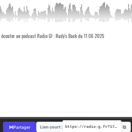
z écouter un podcast Radio G! : Rudy's Back du 11 06 2025
⧉
⋈
Lien court :
Partager
https://radio-g.fr?17907