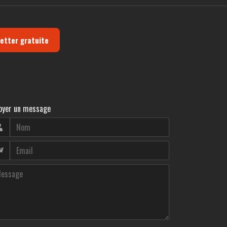
letter gratuite
oyer un message