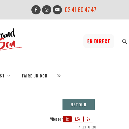
02 41 60 47 47
EN DIRECT
IST
FAIRE UN DON
RETOUR
Vitesse :
1x
1.5x
2x
7
|
13
|
8
|
28