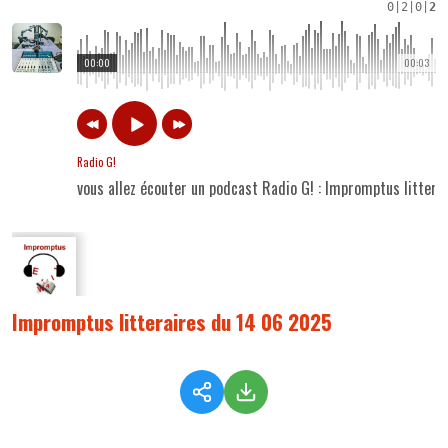
0
|
2
|
0
|
2
00:00
00:03
Radio G!
vous allez écouter un podcast Radio G! : Impromptus litter
Impromptus litteraires du 14 06 2025