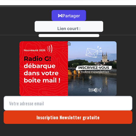
⋈
Partager
Lien court :
https://radio-g.fr?17941
⧉
Inscription Newsletter gratuite