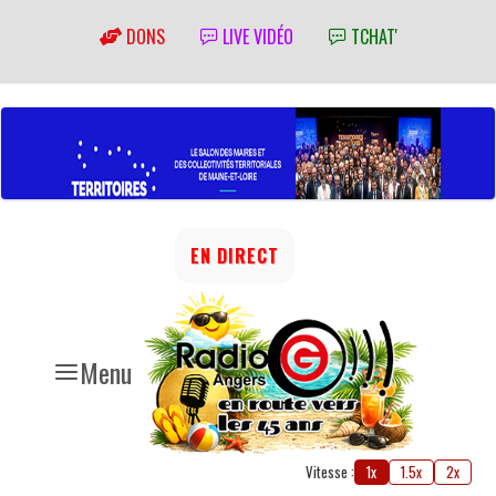
DONS
LIVE VIDÉO
TCHAT'
EN DIRECT
Menu
Vitesse :
1x
1.5x
2x