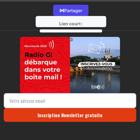
⋈
Partager
Lien court :
https://radio-g.fr?18130
⧉
Inscription Newsletter gratuite