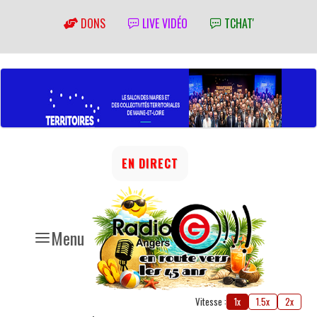
DONS
LIVE VIDÉO
TCHAT'
EN DIRECT
Menu
Vitesse :
1x
1.5x
2x