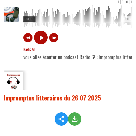
1
|
1
|
0
|
2
00:00
00:06
Radio G!
vous allez écouter un podcast Radio G! : Impromptus litter
Impromptus litteraires du 26 07 2025