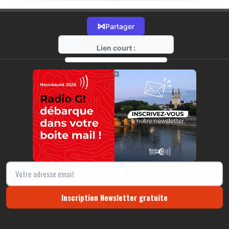
⋈
Partager
Lien court :
https://radio-g.fr?18238
⧉
Inscription Newsletter gratuite