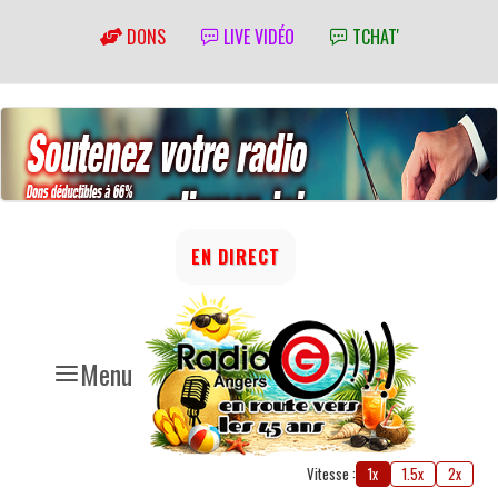
DONS
LIVE VIDÉO
TCHAT'
EN DIRECT
Menu
Vitesse :
1x
1.5x
2x