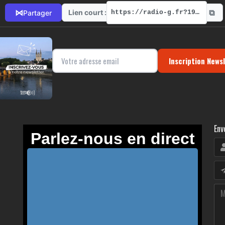
⧉
⋈
Lien court :
Partager
https://radio-g.fr?19496
Inscription News
Env