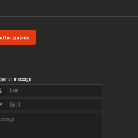
letter gratuite
oyer un message