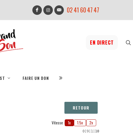
02 41 60 47 47
EN DIRECT
IST
FAIRE UN DON
RETOUR
Vitesse :
1x
1.5x
2x
0
|
9
|
1
|
10