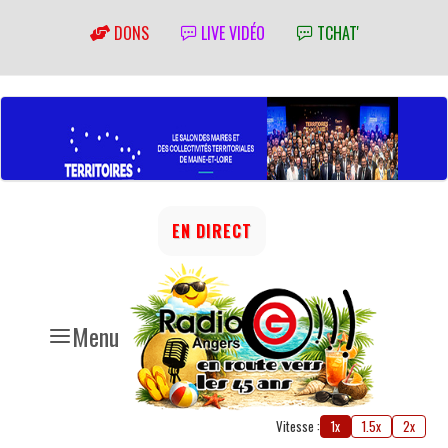
DONS
LIVE VIDÉO
TCHAT'
EN DIRECT
Menu
Vitesse :
1x
1.5x
2x