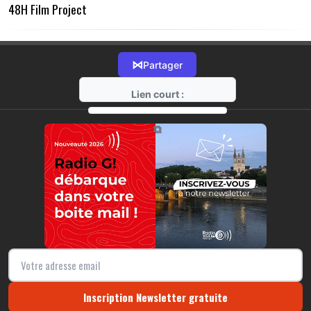
48H Film Project
⋈
Partager
Lien court :
https://radio-g.fr?21404
⧉
Inscription Newsletter gratuite