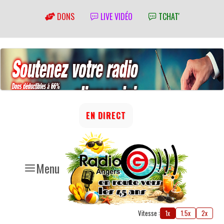
DONS
LIVE VIDÉO
TCHAT'
EN DIRECT
Menu
Vitesse :
1x
1.5x
2x