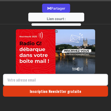
⋈
Partager
Lien court :
https://radio-g.fr?21724
⧉
Inscription Newsletter gratuite