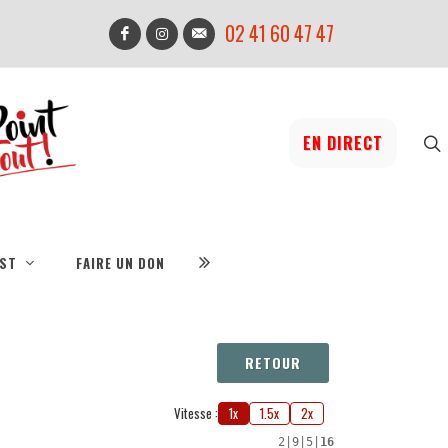
02 41 60 47 47
EN DIRECT
IST
FAIRE UN DON
RETOUR
Vitesse :
1x
1.5x
2x
2
|
9
|
5
|
16