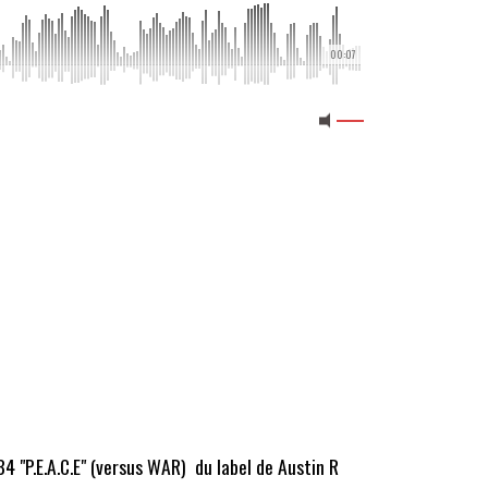
00:07
 "P.E.A.C.E" (versus WAR) du label de Austin R