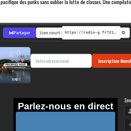
 pacifique des punks sans oublier la lutte de classes. Une compilati
⧉
⋈
Lien court :
Partager
https://radio-g.fr?21774
Inscription News
Env