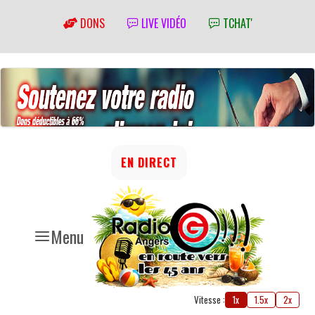
DONS
LIVE VIDÉO
TCHAT'
EN DIRECT
Menu
Vitesse :
1x
1.5x
2x