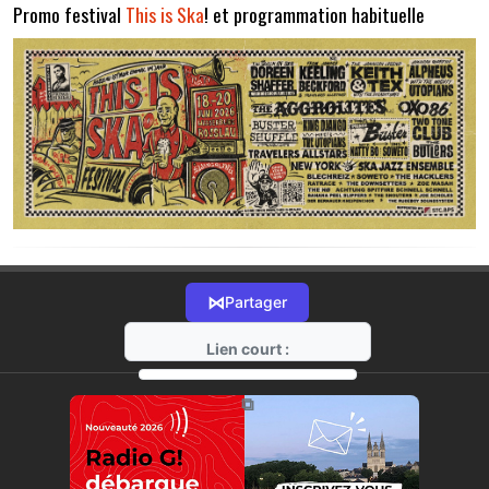
Promo festival
This is Ska
! et programmation habituelle
⋈
Partager
Lien court :
https://radio-g.fr?22202
⧉