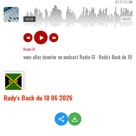
0
|
7
|
3
|
10
00:00
00:05
Radio G!
vous allez écouter un podcast Radio G! : Rudy's Back du 10
Rudy's Back du 10 06 2026