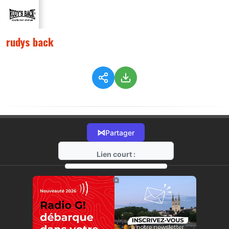
rudys back
⋈
Partager
Lien court :
https://radio-g.fr?3912
⧉