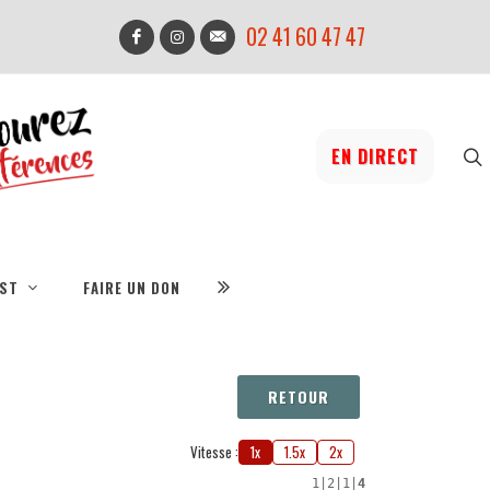
02 41 60 47 47
EN DIRECT
IST
FAIRE UN DON
RETOUR
Vitesse :
1x
1.5x
2x
1
|
2
|
1
|
4