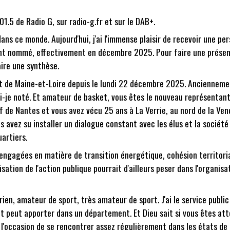
01.5 de Radio G, sur radio-g.fr et sur le DAB+.
ans ce monde. Aujourd'hui, j'ai l'immense plaisir de recevoir une pe
nt nommé, effectivement en décembre 2025. Pour faire une présent
aire une synthèse.
t de Maine-et-Loire depuis le lundi 22 décembre 2025. Ancienneme
i-je noté. Et amateur de basket, vous êtes le nouveau représentant
f de Nantes et vous avez vécu 25 ans à La Verrie, au nord de la Ven
s avez su installer un dialogue constant avec les élus et la sociét
uartiers.
 engagées en matière de transition énergétique, cohésion territori
tion de l'action publique pourrait d'ailleurs peser dans l'organisat
en, amateur de sport, très amateur de sport. J'ai le service public c
et peut apporter dans un département. Et Dieu sait si vous êtes at
l'occasion de se rencontrer assez régulièrement dans les états de 