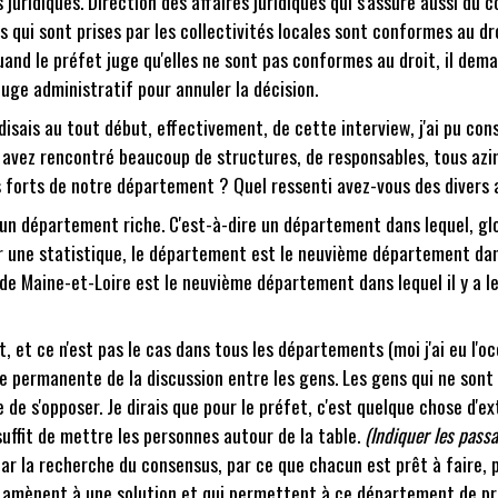
s juridiques. Direction des affaires juridiques qui s'assure aussi du 
ons qui sont prises par les collectivités locales sont conformes au dr
uand le préfet juge qu'elles ne sont pas conformes au droit, il dema
 juge administratif pour annuler la décision.
e disais au tout début, effectivement, de cette interview, j'ai pu c
ous avez rencontré beaucoup de structures, de responsables, tous az
s forts de notre département ? Quel ressenti avez-vous des divers 
un département riche. C'est-à-dire un département dans lequel, glob
une statistique, le département est le neuvième département dans l
 de Maine-et-Loire est le neuvième département dans lequel il y a l
 et ce n'est pas le cas dans tous les départements (moi j'ai eu l'o
 permanente de la discussion entre les gens. Les gens qui ne sont 
e de s'opposer. Je dirais que pour le préfet, c'est quelque chose d
l suffit de mettre les personnes autour de la table.
(Indiquer les passa
 par la recherche du consensus, par ce que chacun est prêt à faire,
ous amènent à une solution et qui permettent à ce département de pr