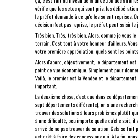
ça, c'est fait au niveau de la direction des affaire
vérifie que les actes qui sont pris, les délibérati
le préfet demande à ce qu'elles soient reprises. Q
décision n'est pas reprise, le préfet peut saisir le
Très bien. Très, très bien. Alors, comme je vous l
terrain. C'est tout à votre honneur d'ailleurs. V
votre première appréciation, quels sont les point
Alors d'abord, objectivement, le département est 
point de vue économique. Simplement pour donner 
Voilà, le premier est la Vendée et le département
important.
La deuxième chose, c'est que dans ce département,
sept départements différents), on a une recherche
trouver des solutions à leurs problèmes plutôt qu
à une difficulté, peu importe quelle qu'elle soit, i
arrivé de ne pas trouver de solution. Cela se fait
est prêt à faire des concessions qui, à la fin, n