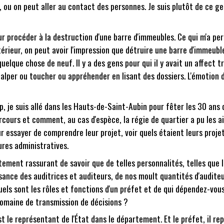
s, ou on peut aller au contact des personnes. Je suis plutôt de ce g
our procéder à la destruction d'une barre d'immeubles. Ce qui m'a pe
xtérieur, on peut avoir l'impression que détruire une barre d'immeub
quelque chose de neuf. Il y a des gens pour qui il y avait un affect 
palper ou toucher ou appréhender en lisant des dossiers. L'émotion 
oup, je suis allé dans les Hauts-de-Saint-Aubin pour fêter les 30 ans
ours et comment, au cas d'espèce, la régie de quartier a pu les aide
our essayer de comprendre leur projet, voir quels étaient leurs pr
ures administratives.
rtement rassurant de savoir que de telles personnalités, telles que l
ance des auditrices et auditeurs, de nos moult quantités d'auditeurs 
 quels sont les rôles et fonctions d'un préfet et de qui dépendez-v
omaine de transmission de décisions ?
'est le représentant de l'État dans le département. Et le préfet, i