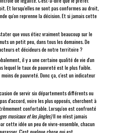
contrôle de légalité. C'est-à-dire que le préfet
oit. Et lorsqu'elles ne sont pas conformes au droit,
nde qu'on reprenne la décision. Et si jamais cette
onstater que vous étiez vraiment beaucoup sur le
imuts un petit peu, dans tous les domaines. De
acteurs et décideurs de notre territoire ?
alement, il y a une certaine qualité de vie d'un
equel le taux de pauvreté est le plus faible.
e moins de pauvreté. Donc ça, c'est un indicateur
ccasion de servir six départements différents ou
pas d'accord, voire les plus opposés, cherchent à
'extrêmement confortable. Lorsqu'on est confronté
ges musicaux et les jingles)
Il ne m'est jamais
 par cette idée un peu de vivre-ensemble, chacun
ogresser. C'est quelque chose qui est