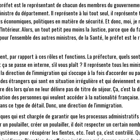
 Le préfet est le représentant de chacun des membres du gouvernemen
ministre du département. Il représente à lui tout seul, il représent
ques économiques, politiques en matière de sécurité. Et donc, moi, je
e l'Intérieur. Alors, un tout petit peu moins la Justice, parce que du 
s pour l'ensemble des autres ministres, de la Santé, le préfet est l
ent, par rapport à ces rôles et fonctions. La préfecture, quels so
 se passe en interne, s'il vous plaît ? Il représente tous les mini
la direction de l'immigration qui s'occupe à la fois d'accorder ou pa
des étrangers qui sont en situation irrégulière et qui deviennent en
re dès lors qu'on ne leur délivre pas de titre de séjour. Ça, c'est la 
tion des personnes qui veulent accéder à la nationalité française. 
 dans ce type de détail. Donc, une direction de l'immigration.
diques qui est chargée de garantir que les processus administratifs
n poulailler, créer un poulailler, il doit respecter un certain nomb
systèmes pour récupérer les fientes, etc. Tout ça, c'est contrôlé. Q