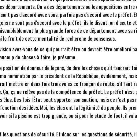
es départements. On a des départements où les oppositions entre e
nt pas d'accord avec vous, parfois pas d'accord avec le préfet. Et c
gens ne sont pas d'accord avec le préfet, ils le disent, on discute e
semblablement la plus grande force de ce département avec sa riche
ssi le fruit de cette mentalité de recherche de consensus.
 vision avez-vous de ce qui pourrait être ou devrait être amélioré par
aucoup de choses à faire, je présume.
e position de donneur de leçons, de dire les choses qu'il faudrait fai
de ma nomination par le président de la République, évidemment, mais 
udrait mettre en deux fois trois voies ce tronçon de route, s'il faut 
te. Ça, ça ne relève pas de la compétence du préfet. Le préfet n'est
es élus. Des fois l'État peut apporter son soutien, mais ce n'est pa
fonction des idées. Moi, les élus ont la légitimité du peuple. Ils p
voir si la piscine est trop grande, ou si pour le stade de foot, il va
es questions de sécurité. Et donc sur les questions de sécurité, il 