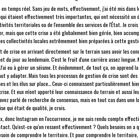
 en temps réel. Sans jeu de mots, effectivement, j'ai été mis dans 
s qui étaient effectivement très importantes, qui ont nécessité un
tivités territoriales ou de l'ensemble des services de l'État. Je croi
rer, mais que cette crise a été globalement bien gérée, bien accomp
des collectivités locales extrêmement bien préparées à cette gestio
t de crise en arrivant directement sur le terrain sans avoir les co
et du jour au lendemain. C'est le fruit d'une carrière assez longue. M
 J'ai eu à gérer un séisme. Et évidemment, de tout ça, on apprend la 
 faut y adapter. Mais tous les processus de gestion de crise sont de
s et les élus sur place... Ceux-ci connaissent particulièrement bien l
se. Et eux m'ont apporté leur connaissance du terrain et aussi leu
s avez parlé de recherche de consensus, mais en tout cas dans une l
se qui était de qualité, je crois.
aux, donc Instagram en l'occurrence, je me suis rendu compte effec
tact. Qu'est-ce qu'on ressent effectivement ? Quels besoins on a qu
soin de comprendre le territoire. Et pour comprendre le territoire