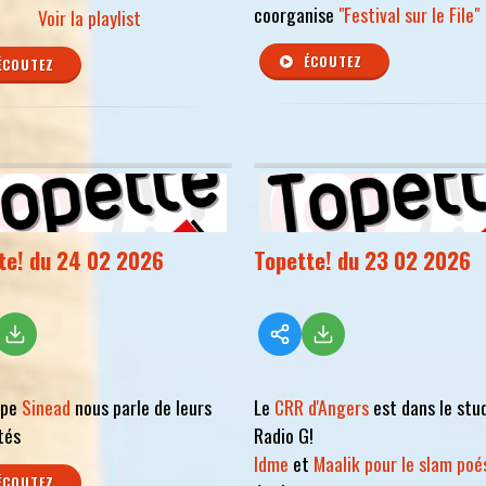
coorganise
"Festival sur le File"
Voir la playlist
ÉCOUTEZ
ÉCOUTEZ
te! du 24 02 2026
Topette! du 23 02 2026
upe
Sinead
nous parle de leurs
Le
CRR d'Angers
est dans le stu
tés
Radio G!
Idme
et
Maalik pour le slam poé
ÉCOUTEZ