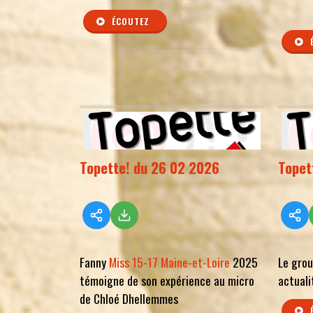
ÉCOUTEZ
Topette! du 26 02 2026
Topet
Fanny
Miss 15-17 Maine-et-Loire
2025
Le gro
témoigne de son expérience au micro
actuali
de Chloé Dhellemmes