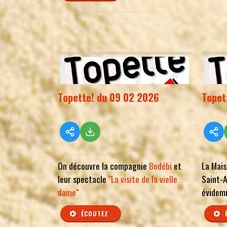
Topette! du 09 02 2026
Topet
On découvre la compagnie
Bodébi
et
La Mais
leur spectacle
"La visite de la vielle
Saint-A
dame"
évidem
ÉCOUTEZ