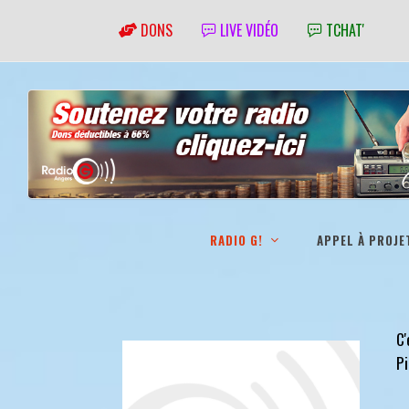
DONS
LIVE VIDÉO
TCHAT'
RADIO G!
APPEL À PROJE
C'
Pi