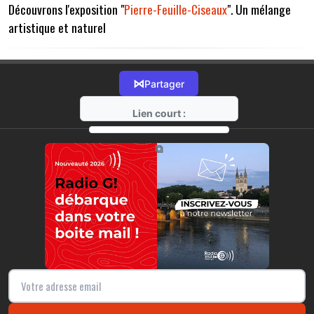
Découvrons l'exposition "
Pierre-Feuille-Ciseaux
". Un mélange
artistique et naturel
⋈
Partager
Lien court :
https://radio-g.fr?21317
⧉