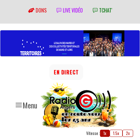
DONS
LIVE VIDÉO
TCHAT'
EN DIRECT
Menu
Vitesse :
1x
1.5x
2x