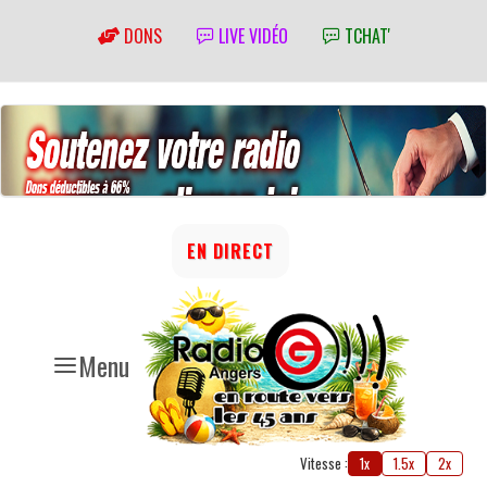
DONS
LIVE VIDÉO
TCHAT'
EN DIRECT
Menu
Vitesse :
1x
1.5x
2x