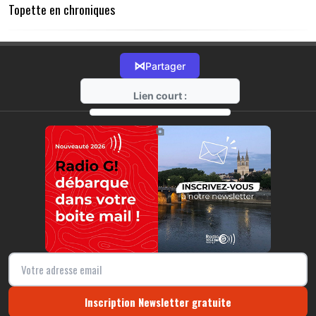
Topette en chroniques
⋈
Partager
Lien court :
https://radio-g.fr?21320
⧉
Inscription Newsletter gratuite