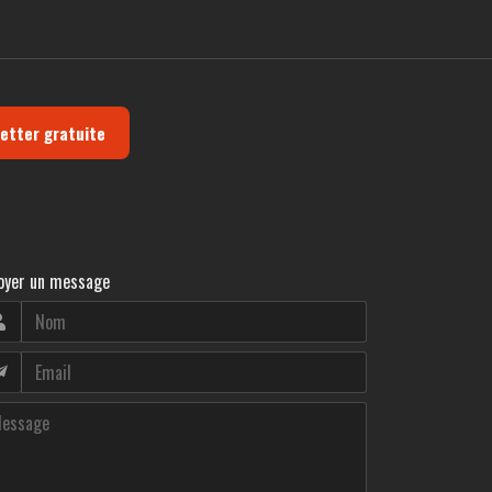
letter gratuite
oyer un message