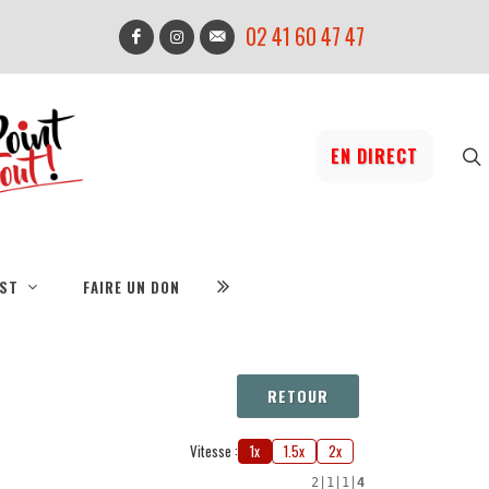
02 41 60 47 47
EN DIRECT
IST
FAIRE UN DON
RETOUR
Vitesse :
1x
1.5x
2x
2
|
1
|
1
|
4