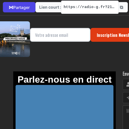
⧉
⋈
Lien court :
Partager
https://radio-g.fr?21404
Inscription News
Env