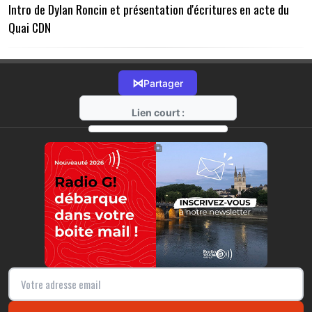
Intro de Dylan Roncin et présentation d'écritures en acte du
Quai CDN
⋈
Partager
Lien court :
https://radio-g.fr?21462
⧉