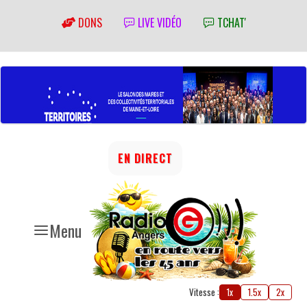
DONS
LIVE VIDÉO
TCHAT'
EN DIRECT
Menu
Vitesse :
1x
1.5x
2x