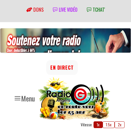
DONS
LIVE VIDÉO
TCHAT'
EN DIRECT
Menu
Vitesse :
1x
1.5x
2x