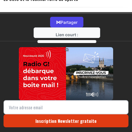
⋈
Partager
Lien court :
https://radio-g.fr?21464
⧉
Inscription Newsletter gratuite