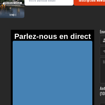
Env
Ant
(10