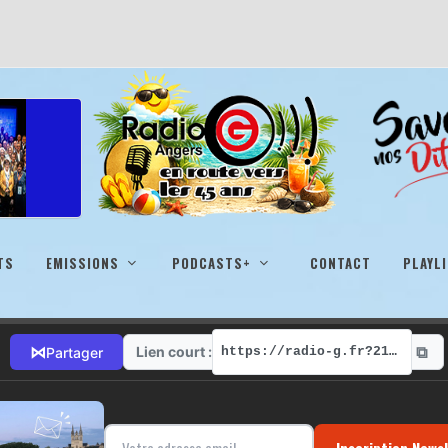
TS
EMISSIONS
PODCASTS+
CONTACT
PLAYL
⧉
⋈
Lien court :
Partager
https://radio-g.fr?21964
Inscription News