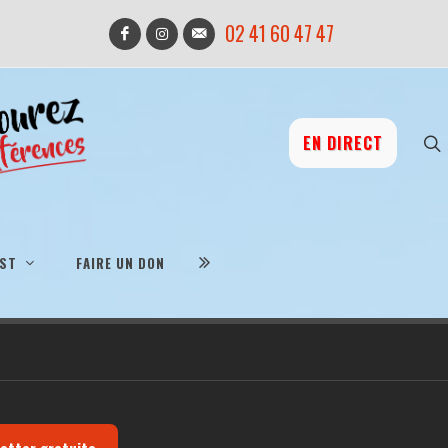
02 41 60 47 47
EN DIRECT
IST
FAIRE UN DON
letter gratuite