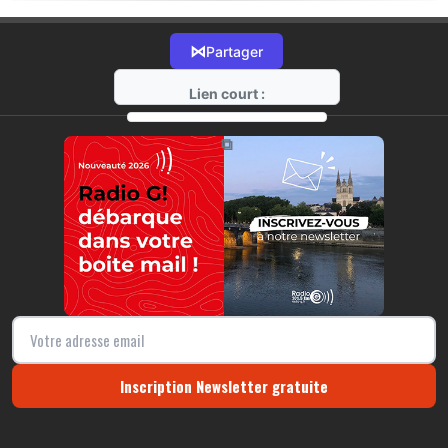
⋈
Partager
Lien court :
https://radio-g.fr?20964
⧉
Inscription Newsletter gratuite