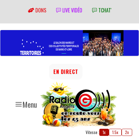
DONS
LIVE VIDÉO
TCHAT'
EN DIRECT
Menu
Vitesse :
1x
1.5x
2x