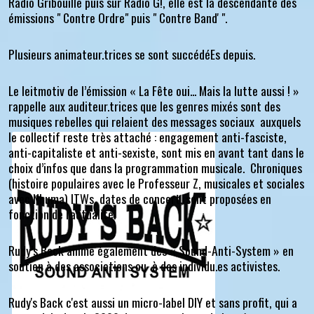
Radio Gribouille puis sur Radio G!, elle est la descendante des
émissions " Contre Ordre" puis " Contre Band' ".
Plusieurs animateur.trices se sont succédéEs depuis.
Le leitmotiv de l’émission « La Fête oui... Mais la lutte aussi ! »
rappelle aux auditeur.trices que les genres mixés sont des
musiques rebelles qui relaient des messages sociaux auxquels
le collectif reste très attaché : engagement anti-fasciste,
anti-capitaliste et anti-sexiste, sont mis en avant tant dans le
choix d’infos que dans la programmation musicale. Chroniques
(histoire populaires avec le Professeur Z, musicales et sociales
avec Nhuma) ITWs, dates de concert, sont proposées en
fonction de l'actualité.
Rudy’s Back anime également des « Sound-Anti-System » en
soutien à des associations ou à des individu.es activistes.
Rudy's Back c'est aussi un micro-label DIY et sans profit, qui a