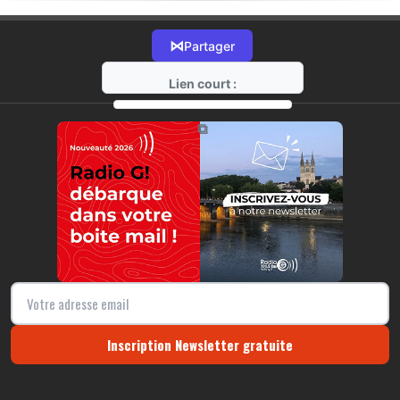
⋈
Partager
Lien court :
https://radio-g.fr?18035
⧉
Inscription Newsletter gratuite