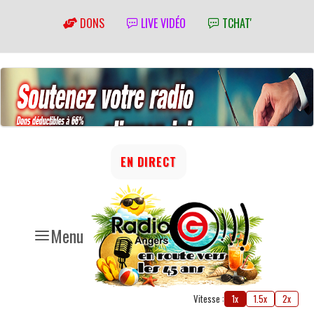
DONS
LIVE VIDÉO
TCHAT'
EN DIRECT
Menu
Vitesse :
1x
1.5x
2x