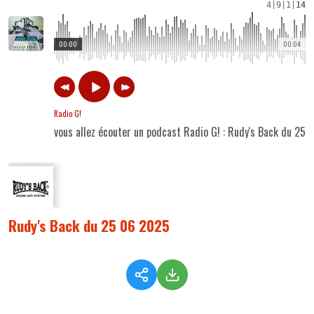
4
|
9
|
1
|
14
00:00
00:04
Radio G!
vous allez écouter un podcast Radio G! : Rudy's Back du 25
Rudy's Back du 25 06 2025