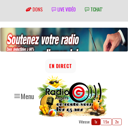
DONS
LIVE VIDÉO
TCHAT'
EN DIRECT
Menu
Vitesse :
1x
1.5x
2x