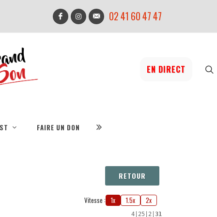
02 41 60 47 47
EN DIRECT
IST
FAIRE UN DON
RETOUR
Vitesse :
1x
1.5x
2x
4
|
25
|
2
|
31