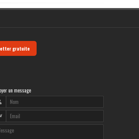
letter gratuite
oyer un message