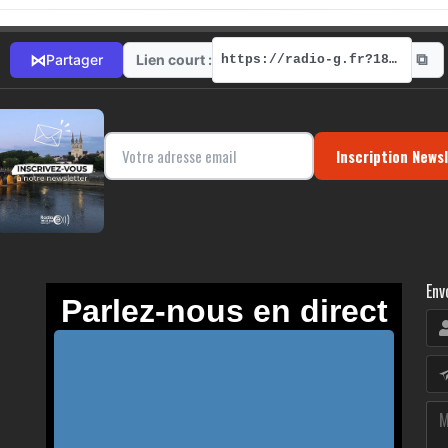
⧉
⋈
Lien court :
Partager
https://radio-g.fr?18805
Inscription News
Env