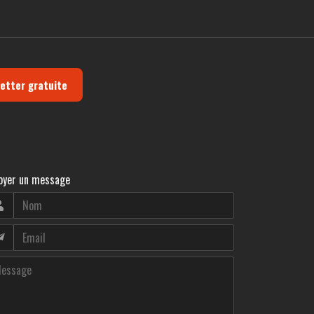
letter gratuite
oyer un message