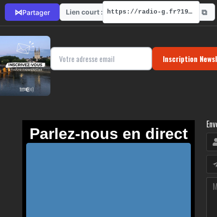
⧉
⋈
Lien court :
Partager
https://radio-g.fr?19302
Inscription News
Env