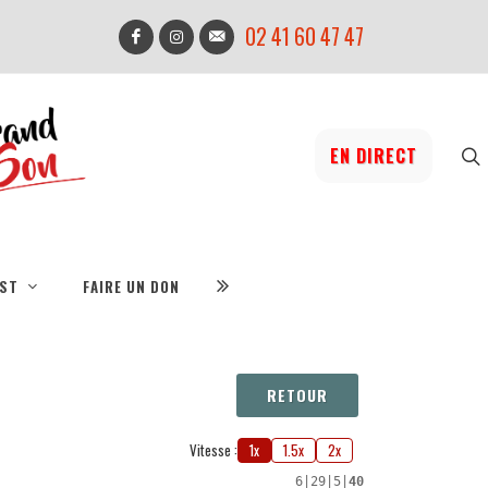
02 41 60 47 47
EN DIRECT
IST
FAIRE UN DON
RETOUR
Vitesse :
1x
1.5x
2x
6
|
29
|
5
|
40