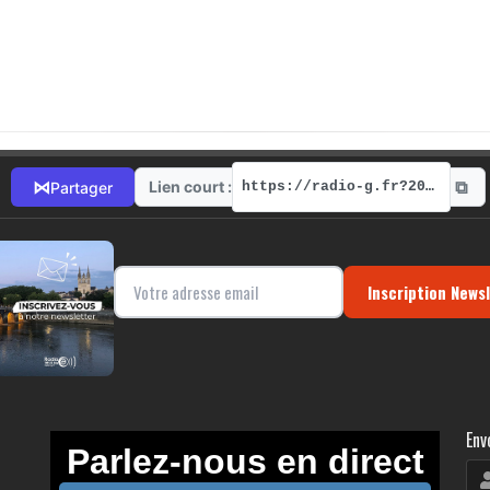
⧉
⋈
Lien court :
Partager
https://radio-g.fr?20181
Inscription News
Env