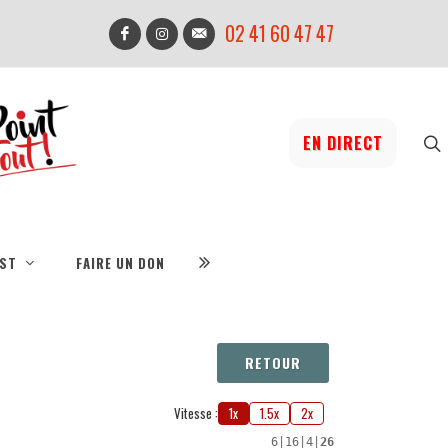
02 41 60 47 47
EN DIRECT
IST
FAIRE UN DON
RETOUR
Vitesse :
1x
1.5x
2x
6
|
16
|
4
|
26