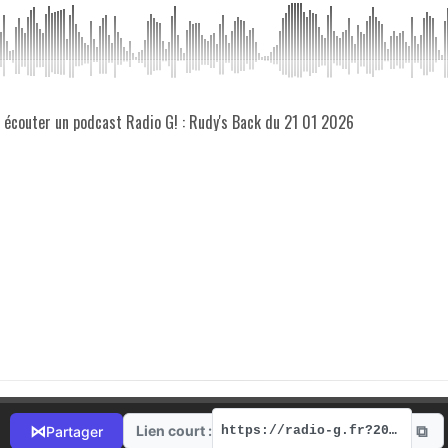
z écouter un podcast Radio G! : Rudy's Back du 21 01 2026
⧉
⋈
Lien court :
Partager
https://radio-g.fr?20408