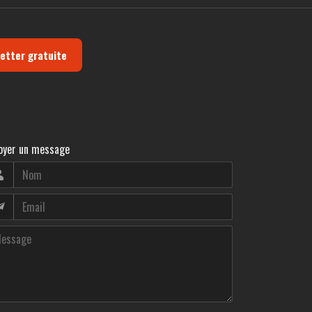
letter gratuite
oyer un message