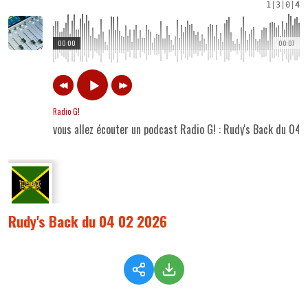
1
|
3
|
0
|
4
00:00
00:07
Radio G!
vous allez écouter un podcast Radio G! : Rudy's Back du 04
Rudy's Back du 04 02 2026