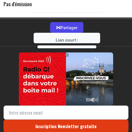
Pas d'émission
⋈
Partager
Lien court :
https://radio-g.fr?20550
⧉
Inscription Newsletter gratuite