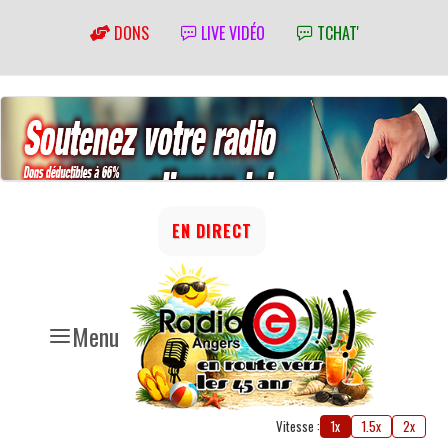
DONS
LIVE VIDÉO
TCHAT'
EN DIRECT
Menu
Vitesse :
1x
1.5x
2x