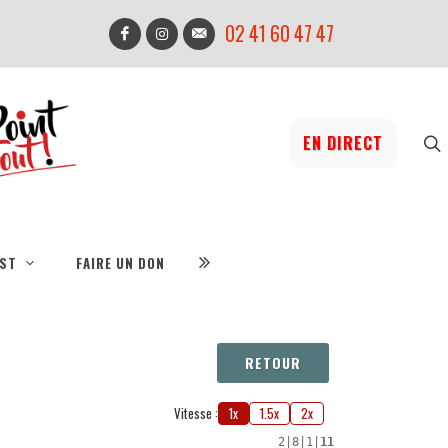
02 41 60 47 47
EN DIRECT
IST
FAIRE UN DON
RETOUR
Vitesse :
1x
1.5x
2x
2
|
8
|
1
|
11