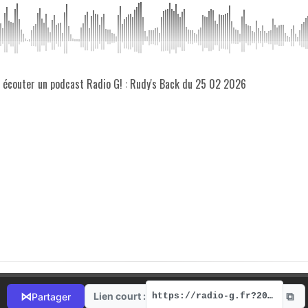
z écouter un podcast Radio G! : Rudy's Back du 25 02 2026
⧉
⋈
Lien court :
Partager
https://radio-g.fr?20940