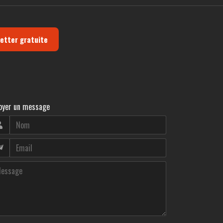
letter gratuite
oyer un message