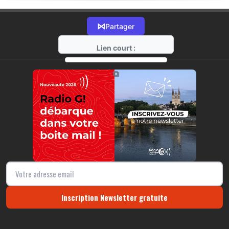
⋈
Partager
Lien court :
https://radio-g.fr?21164
⧉
Inscription Newsletter gratuite