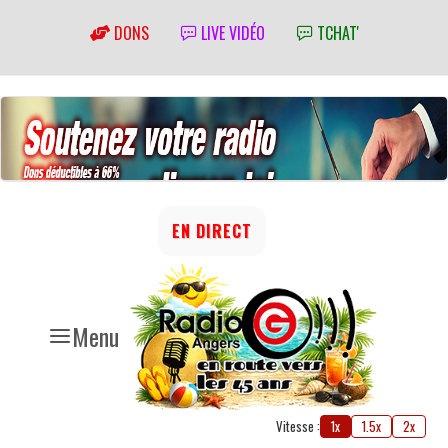
DONS
LIVE VIDÉO
TCHAT'
EN DIRECT
Menu
Vitesse :
1x
1.5x
2x