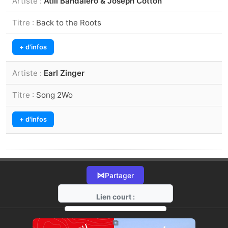
Atili Bandalero & Joseph Cotton
Back to the Roots
+ d'infos
Earl Zinger
Song 2Wo
+ d'infos
⋈
Partager
Lien court :
https://radio-g.fr?21449
⧉