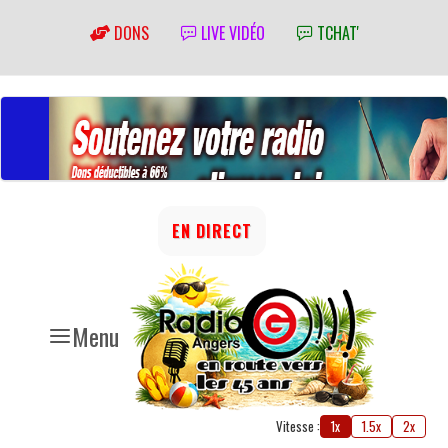
DONS
LIVE VIDÉO
TCHAT'
EN DIRECT
Menu
Vitesse :
1x
1.5x
2x