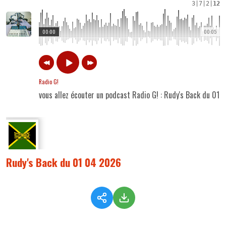
3
|
7
|
2
|
12
00:00
00:05
Radio G!
vous allez écouter un podcast Radio G! : Rudy's Back du 01
Rudy's Back du 01 04 2026