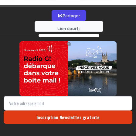
⋈
Partager
Lien court :
https://radio-g.fr?21633
⧉
Inscription Newsletter gratuite