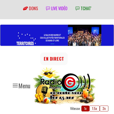
DONS
LIVE VIDÉO
TCHAT'
EN DIRECT
Menu
Vitesse :
1x
1.5x
2x