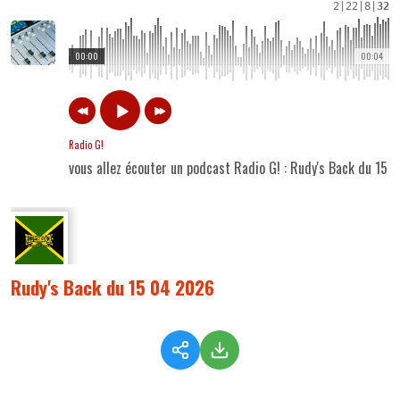
2
|
22
|
8
|
32
00:00
00:04
Radio G!
vous allez écouter un podcast Radio G! : Rudy's Back du 15
Rudy's Back du 15 04 2026