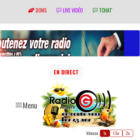
DONS
LIVE VIDÉO
TCHAT'
EN DIRECT
Menu
Vitesse :
1x
1.5x
2x