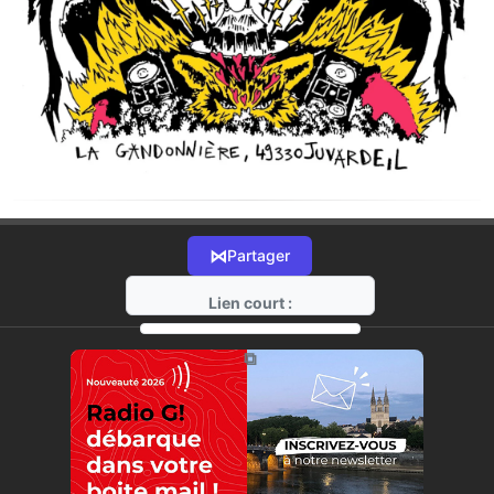
⋈
Partager
Lien court :
https://radio-g.fr?21975
⧉