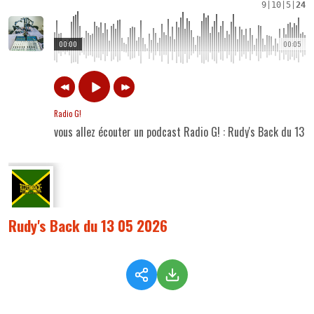
9
|
10
|
5
|
24
00:00
00:05
Radio G!
vous allez écouter un podcast Radio G! : Rudy's Back du 13 
Rudy's Back du 13 05 2026