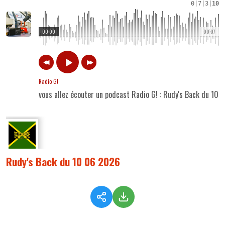
0
|
7
|
3
|
10
00:00
00:07
Radio G!
vous allez écouter un podcast Radio G! : Rudy's Back du 10
Rudy's Back du 10 06 2026