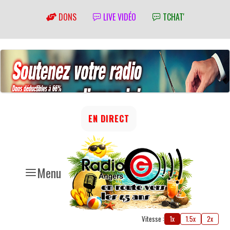
DONS
LIVE VIDÉO
TCHAT'
EN DIRECT
Menu
Vitesse :
1x
1.5x
2x