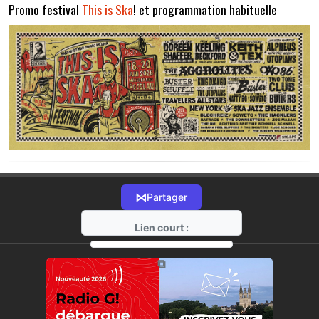
Promo festival
This is Ska
! et programmation habituelle
⋈
Partager
Lien court :
https://radio-g.fr?22202
⧉