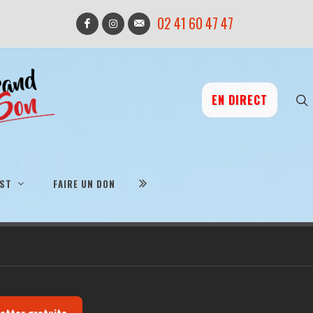
02 41 60 47 47
EN DIRECT
IST
FAIRE UN DON
letter gratuite