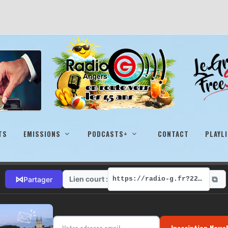
TS
EMISSIONS
PODCASTS+
CONTACT
PLAYL
⧉
⋈
Lien court :
Partager
https://radio-g.fr?22237
Inscription News