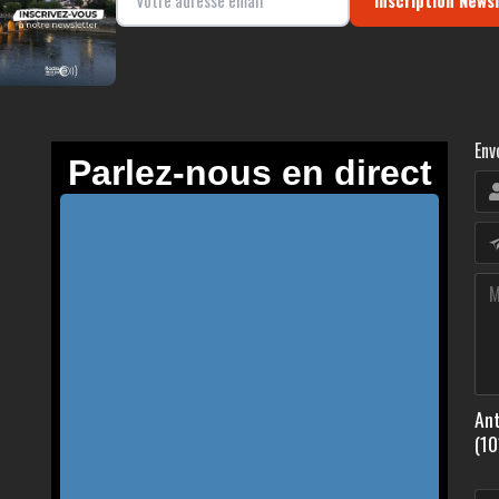
Env
Ant
(10