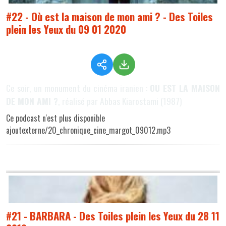
#22 - Où est la maison de mon ami ? - Des Toiles
plein les Yeux du 09 01 2020
Ce soir, un monument du cinéma iranien :
OU EST LA MAISON
DE MON AMI ?
, réalisé par Abbas Kiarostami (1987)
Ce podcast n'est plus disponible
ajoutexterne/20_chronique_cine_margot_09012.mp3
#21 - BARBARA - Des Toiles plein les Yeux du 28 11