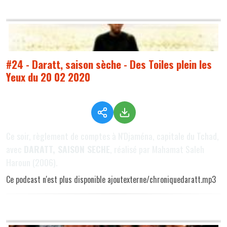
#24 - Daratt, saison sèche - Des Toiles plein les
Yeux du 20 02 2020
Ce soir, règlement de comptes à N'Djaména, capitale du Tchad,
avec
DARATT, SAISON SECHE
, réalisé par Mahamat Saleh
Haroun (2006).
Ce podcast n'est plus disponible ajoutexterne/chroniquedaratt.mp3