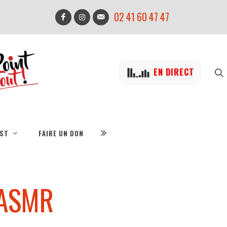
02 41 60 47 47
EN DIRECT
IST
FAIRE UN DON
 ASMR