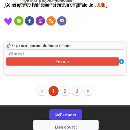
[Générique de l'émission: création originale de
LODIE
]
📬 Soyez averti par mail de chaque diffusion
S'inscrire
i
«
1
2
3
»
⋈
Partager
Lien court :