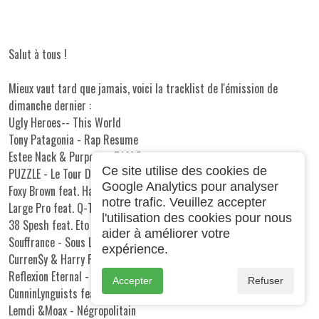
Salut à tous !
Mieux vaut tard que jamais, voici la tracklist de l'émission de
dimanche dernier :
Ugly Heroes-
- This World
Tony Patagonia
- Rap Resume
Estee Nack
&
Purpose
- T.I.M.E.
Ce site utilise des cookies de
PUZZLE - Le Tour Du Monde En 80 Mesures
Google Analytics pour analyser
Foxy Brown
feat.
Havoc
- The Promise
notre trafic. Veuillez accepter
Large Pro
feat.
Q-Tip
- In The Sun
l'utilisation des cookies pour nous
38 Spesh
feat. Eto - Flour City
aider à améliorer votre
Souffrance
- Sous Les Pavés
expérience.
Curren$y
& Harry Fraud
- The Crow's Nest
Reflexion Eternal - Too Late
Accepter
Refuser
CunninLynguists
feat.
Masta Ace
- Seasons
Lemdi &
Moax
- Négropolitain