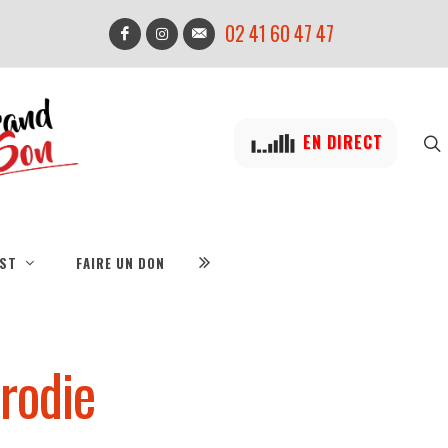
02 41 60 47 47
EN DIRECT
IST
FAIRE UN DON
arodie