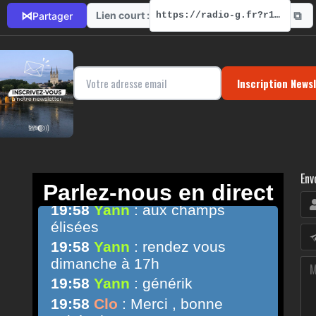
⧉
⋈
Lien court :
Partager
https://radio-g.fr?r136
Inscription News
Env