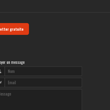
letter gratuite
oyer un message