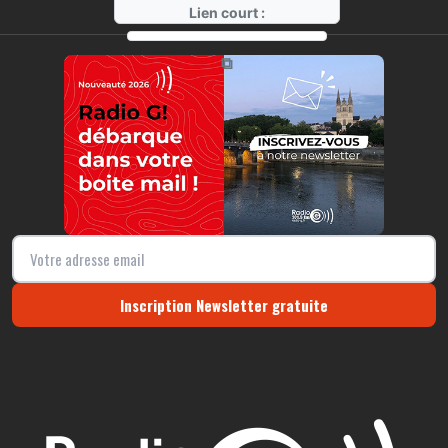
Lien court :
https://radio-g.fr?r140
⧉
Inscription Newsletter gratuite