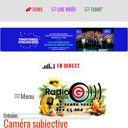
DONS
LIVE VIDÉO
TCHAT'
EN DIRECT
Menu
Emission
Caméra subjective