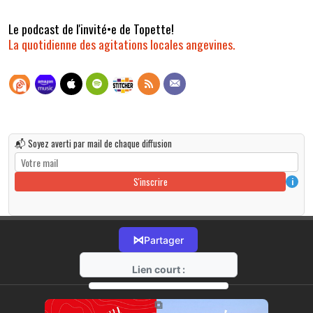
Le podcast de l'invité•e de Topette!
La quotidienne des agitations locales angevines.
📬 Soyez averti par mail de chaque diffusion
S'inscrire
i
⋈
Partager
Lien court :
https://radio-g.fr?r263
⧉