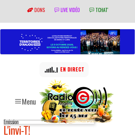
DONS
LIVE VIDÉO
TCHAT'
EN DIRECT
Menu
Emission
L'invi-T!